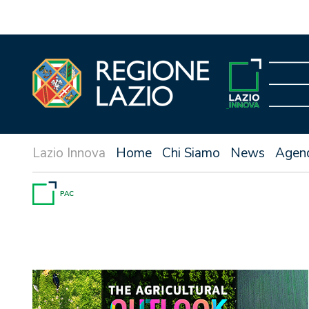
Vai
al
contenuto
Home
Chi Siamo
News
Agen
PAC