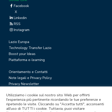
Facebook
X
Linkedin
RSS
Instagram
Lazio Europa
Technology Transfer Lazio
Boost your Ideas
Piattaforma e-learning
Orientamento e Contatti
Note legali e Privacy Policy
Privacy Newsletter
Società trasparente
Utilizziamo i cookie sul nostro sito Web per offrirti
Whistleblowing
l'esperienza più pertinente ricordando le tue preferenze e
ripetendo le visite. Cliccando su "Accetta tutti", acconsenti
all'uso di TUTTI i cookie. Tuttavia, puoi visitare
© Lazio Innova S.p.A. società soggetta a direzione e