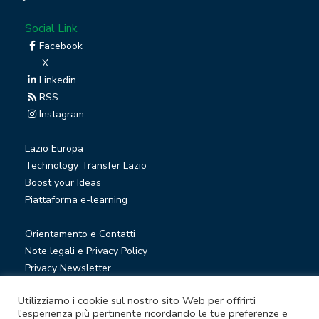
Social Link
Facebook
X
Linkedin
RSS
Instagram
Lazio Europa
Technology Transfer Lazio
Boost your Ideas
Piattaforma e-learning
Orientamento e Contatti
Note legali e Privacy Policy
Privacy Newsletter
Società trasparente
Utilizziamo i cookie sul nostro sito Web per offrirti
Whistleblowing
l'esperienza più pertinente ricordando le tue preferenze e