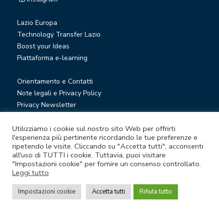
Lazio Europa
Technology Transfer Lazio
Boost your Ideas
Piattaforma e-learning
Orientamento e Contatti
Note legali e Privacy Policy
Privacy Newsletter
Società trasparente
Utilizziamo i cookie sul nostro sito Web per offrirti
Whistleblowing
l'esperienza più pertinente ricordando le tue preferenze e
ripetendo le visite. Cliccando su "Accetta tutti", acconsenti
all'uso di TUTTI i cookie. Tuttavia, puoi visitare
© Lazio Innova S.p.A. società soggetta a direzione e
"Impostazioni cookie" per fornire un consenso controllato.
coordinamento della Regione Lazio
Leggi tutto
Sede legale Via Marco Aurelio 26 A - 00184 Roma
Partita Iva e Codice fiscale 05950941004 - Rea RM-938517 -
Impostazioni cookie
Accetta tutti
Rifiuta tutto
Capitale sociale € 48.927.354,56 i.v.