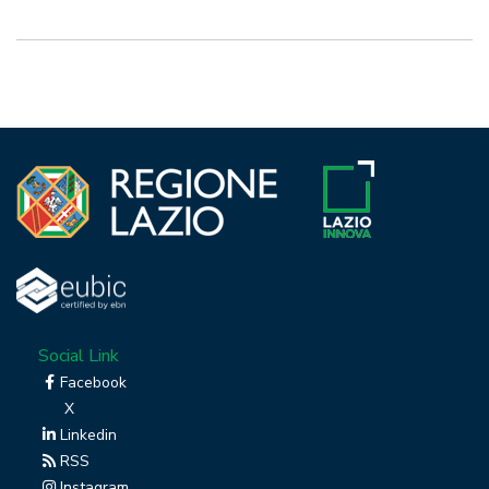
Social Link
Facebook
X
Linkedin
RSS
Instagram