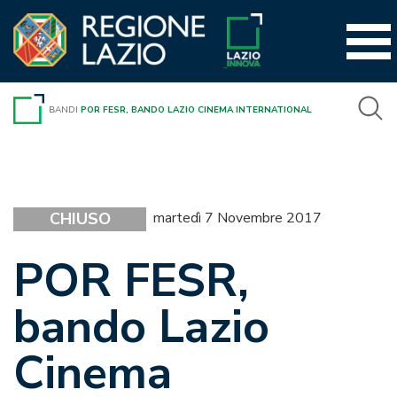
Vai
al
contenuto
BANDI
POR FESR, BANDO LAZIO CINEMA INTERNATIONAL
CHIUSO
martedì 7 Novembre 2017
POR FESR,
bando Lazio
Cinema