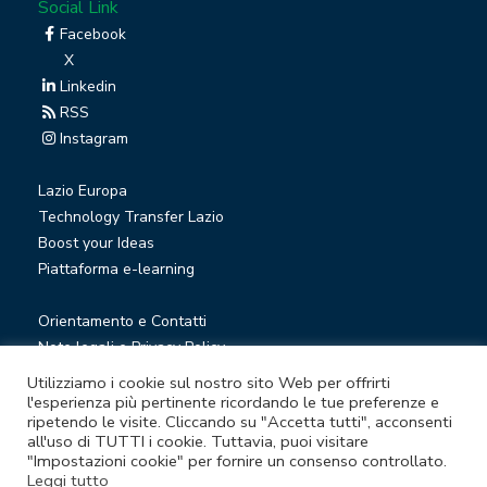
Social Link
Facebook
X
Linkedin
RSS
Instagram
Lazio Europa
Technology Transfer Lazio
Boost your Ideas
Piattaforma e-learning
Orientamento e Contatti
Note legali e Privacy Policy
Privacy Newsletter
Utilizziamo i cookie sul nostro sito Web per offrirti
Società trasparente
l'esperienza più pertinente ricordando le tue preferenze e
ripetendo le visite. Cliccando su "Accetta tutti", acconsenti
Whistleblowing
all'uso di TUTTI i cookie. Tuttavia, puoi visitare
"Impostazioni cookie" per fornire un consenso controllato.
Leggi tutto