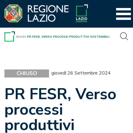
Vai
al
contenuto
BANDI
PR FESR, VERSO PROCESSI PRODUTTIVI SOSTENIBILI
CHIUSO
giovedì 26 Settembre 2024
PR FESR, Verso
processi
produttivi