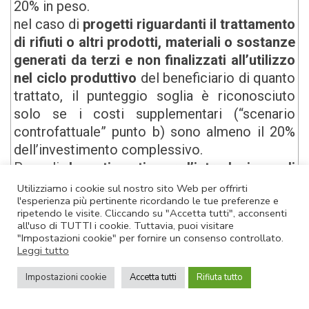
20% in peso.
nel caso di
progetti riguardanti il trattamento
di rifiuti o altri prodotti, materiali o sostanze
generati da terzi e non finalizzati all’utilizzo
nel ciclo produttivo
del beneficiario di quanto
trattato, il punteggio soglia è riconosciuto
solo se i costi supplementari (“scenario
controfattuale” punto b) sono almeno il 20%
dell’investimento complessivo.
Per gli
Investimenti per l’introduzione di
Ecoinnovazioni
è necessario ricorrere a
Utilizziamo i cookie sul nostro sito Web per offrirti
l'esperienza più pertinente ricordando le tue preferenze e
metodi di valutazione dell’impatto del ciclo di
ripetendo le visite. Cliccando su "Accetta tutti", acconsenti
vita dei prodotti conformi alle norme ISO
all'uso di TUTTI i cookie. Tuttavia, puoi visitare
14040 e 14044, utilizzando il metodo
"Impostazioni cookie" per fornire un consenso controllato.
Leggi tutto
dell’impronta ambientale di cui alla Racc. (UE)
2021/2279 per i prodotti per i quali è
Impostazioni cookie
Accetta tutti
Rifiuta tutto
disponibile una PEFCR come ivi definita, o