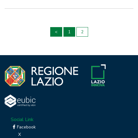
Paginazione
<
1
2
degli
articoli
Social Link
Facebook
X