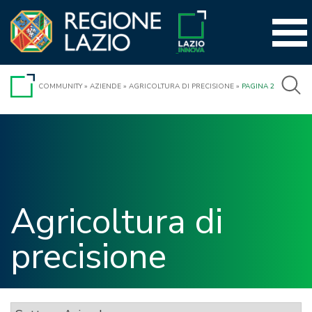
Vai
al
contenuto
COMMUNITY
»
AZIENDE
»
AGRICOLTURA DI PRECISIONE
»
PAGINA 2
Agricoltura di
precisione