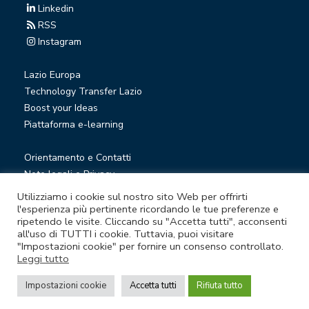
Linkedin
RSS
Instagram
Lazio Europa
Technology Transfer Lazio
Boost your Ideas
Piattaforma e-learning
Orientamento e Contatti
Note legali e Privacy
Privacy Newsletter
Utilizziamo i cookie sul nostro sito Web per offrirti
Società trasparente
l'esperienza più pertinente ricordando le tue preferenze e
ripetendo le visite. Cliccando su "Accetta tutti", acconsenti
Whistleblowing
all'uso di TUTTI i cookie. Tuttavia, puoi visitare
"Impostazioni cookie" per fornire un consenso controllato.
Leggi tutto
© Lazio Innova S.p.A. società soggetta a direzione e
coordinamento della Regione Lazio
Impostazioni cookie
Accetta tutti
Rifiuta tutto
Sede legale Via Marco Aurelio 26 A - 00184 Roma