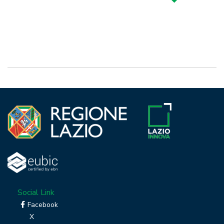
Social Link
Facebook
X