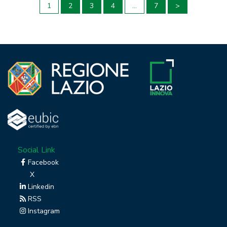
Paginazione
1
2
3
4
…
7
>
degli
articoli
Social Link
Facebook
X
Linkedin
RSS
Instagram