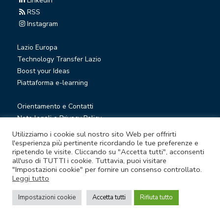
Linkedin
RSS
Instagram
Lazio Europa
Technology Transfer Lazio
Boost your Ideas
Piattaforma e-learning
Orientamento e Contatti
Note legali e Privacy Policy
Privacy Newsletter
Utilizziamo i cookie sul nostro sito Web per offrirti
Società trasparente
l'esperienza più pertinente ricordando le tue preferenze e
ripetendo le visite. Cliccando su "Accetta tutti", acconsenti
Whistleblowing
all'uso di TUTTI i cookie. Tuttavia, puoi visitare
"Impostazioni cookie" per fornire un consenso controllato.
Leggi tutto
© Lazio Innova S.p.A. società soggetta a direzione e
coordinamento della Regione Lazio
Impostazioni cookie
Accetta tutti
Rifiuta tutto
Sede legale Via Marco Aurelio 26 A - 00184 Roma
Partita Iva e Codice fiscale 05950941004 - Rea RM-938517 -