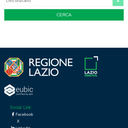
Social Link
Facebook
X