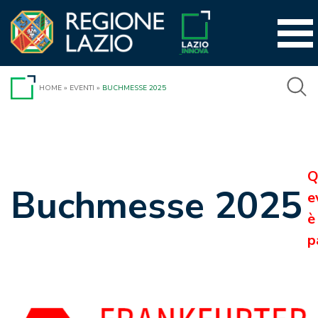
Vai
al
contenuto
HOME
»
EVENTI
»
BUCHMESSE 2025
Q
Buchmesse 2025
e
è
p