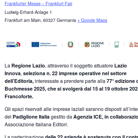
Frankfurter Messe – Frankfurt Fair
Ludwig-Erhard-Anlage 1
Frankfurt am Main
,
60327
Germania
+ Google Maps
La
Regione Lazio
, attraverso il soggetto attuatore
Lazio
Innova
,
seleziona n. 22 imprese operative nel settore
dell’Editoria,
interessate a prendere parte alla
77° edizione d
Buchmesse 2025, che si svolgerà dal 15 al 19 ottobre 202
Francoforte.
Gli spazi riservati alle imprese laziali saranno disposti all’int
del
Padiglione Italia
gestito da
Agenzia ICE, in collaboraz
Associazione Italiana Editori.
La partecipazione
delle 22 aziende
è sostenuta con il cont