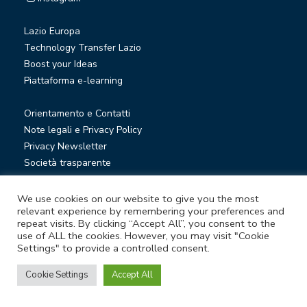
Lazio Europa
Technology Transfer Lazio
Boost your Ideas
Piattaforma e-learning
Orientamento e Contatti
Note legali e Privacy Policy
Privacy Newsletter
Società trasparente
Whistleblowing
We use cookies on our website to give you the most
relevant experience by remembering your preferences and
© Lazio Innova S.p.A. società soggetta a direzione e
repeat visits. By clicking “Accept All”, you consent to the
use of ALL the cookies. However, you may visit "Cookie
coordinamento della Regione Lazio
Settings" to provide a controlled consent.
Sede legale Via Marco Aurelio 26 A - 00184 Roma
Partita Iva e Codice fiscale 05950941004 - Rea RM-938517 -
Cookie Settings
Accept All
Capitale sociale € 48.927.354,56 i.v.