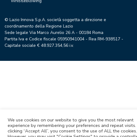
Whistleblowing
© Lazio Innova S.p.A. società soggetta a direzione e
coordinamento della Regione Lazio
Sede legale Via Marco Aurelio 26 A - 00184 Roma
Partita Iva e Codice fiscale 05950941004 - Rea RM-938517 -
Capitale sociale € 48.927.354,56 i.v.
We use cookies on our website to give you the most relevant
experience by remembering your preferences and repeat visits.
clicking “Accept All”, you consent to the use of ALL the cookies.
However, you may visit "Cookie Settings" to provide a controll