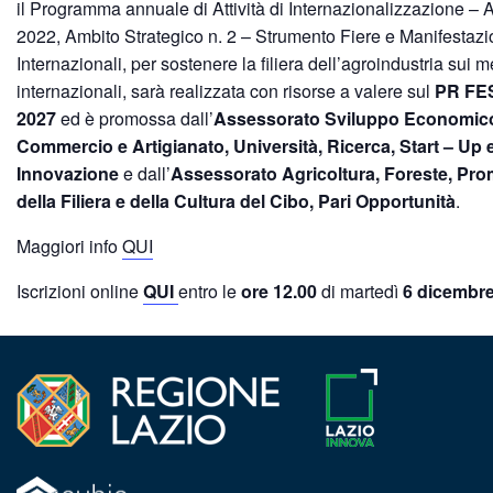
il Programma annuale di Attività di Internazionalizzazione –
2022, Ambito Strategico n. 2 – Strumento Fiere e Manifestazi
Internazionali, per sostenere la filiera dell’agroindustria sui m
internazionali, sarà realizzata con risorse a valere sul
PR FE
2027
ed è promossa dall’
Assessorato Sviluppo Economic
Commercio e Artigianato, Università, Ricerca, Start – Up 
Innovazione
e dall’
Assessorato Agricoltura, Foreste, Pr
della Filiera e della Cultura del Cibo, Pari Opportunità
.
Maggiori info
QUI
Iscrizioni online
QUI
entro le
ore 12.00
di martedì
6 dicembr