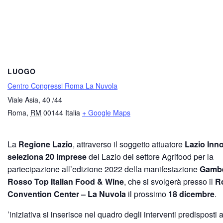
LUOGO
Centro Congressi Roma La Nuvola
Viale Asia, 40 /44
Roma
,
RM
00144
Italia
+ Google Maps
La
Regione Lazio
, attraverso il soggetto attuatore
Lazio Inn
seleziona 20 imprese
del Lazio del settore Agrifood per la
partecipazione all’edizione 2022 della manifestazione
Gamb
Rosso Top Italian Food & Wine
, che si svolgerà presso il
R
Convention Center – La Nuvola
il prossimo
18 dicembre
.
’iniziativa si inserisce nel quadro degli interventi predisposti 