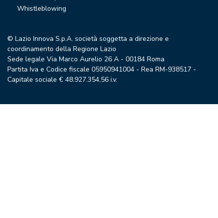
Whistleblowing
© Lazio Innova S.p.A. società soggetta a direzione e
coordinamento della Regione Lazio
Sede legale Via Marco Aurelio 26 A - 00184 Roma
Partita Iva e Codice fiscale 05950941004 - Rea RM-938517 -
Capitale sociale € 48.927.354,56 i.v.