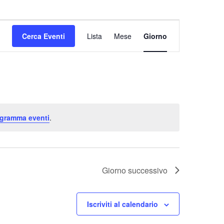
Evento
Cerca Eventi
Lista
Mese
Giorno
Viste
Navigazione
ogramma eventi
.
Giorno successivo
Iscriviti al calendario