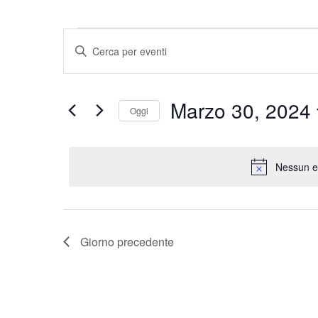
Eventi
Eventi
Inserisci
Parola
Ricerca
for
Chiave.
e
Cerca
Marzo 30, 2024
Marzo
Oggi
Eventi
viste
per
Seleziona
30,
Navigazione
Parola
la
Chiave.
data.
Nessun e
2024
Giorno precedente