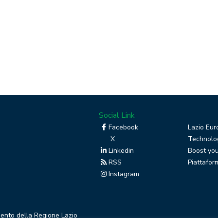
Social Link
Facebook
Lazio Eur
X
Technolog
Linkedin
Boost you
RSS
Piattafor
Instagram
mento della Regione Lazio