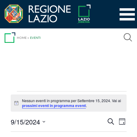
Vai
al
contenuto
HOME
»
EVENTI
Eventi
Nessun eventi in programma per Settembre 15, 2024. Vai ai
Notice
prossimi eventi in programma eventi
.
for
9/15/2024
Event
Eventi
Cerca
Settembre
Giorno
Viste
Seleziona
Ricerca