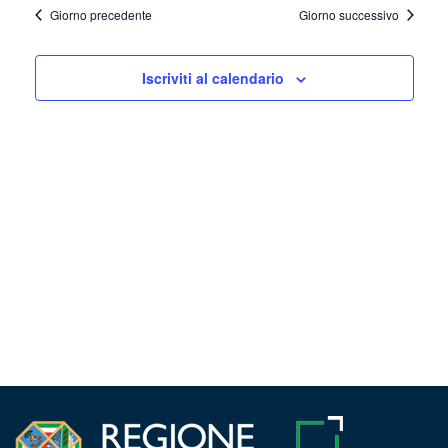
la
Navig
15,
Giorno precedente
Giorno successivo
e
data.
2024
viste
Iscriviti al calendario
Navigazi