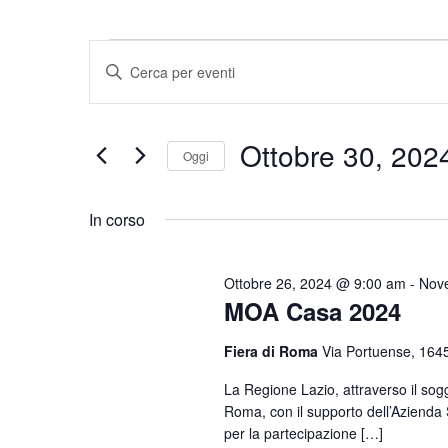
Eventi
Eventi
Inserisci
Parola
Ricerca
for
Chiave.
e
Cerca
Ottobre 30, 202
Ottobre
Oggi
Eventi
viste
per
Seleziona
30,
Navigazione
Parola
la
In corso
Chiave.
data.
2024
Ottobre 26, 2024 @ 9:00 am
-
Nov
MOA Casa 2024
Fiera di Roma
Via Portuense, 164
La Regione Lazio, attraverso il so
Roma, con il supporto dell’Azienda 
per la partecipazione […]