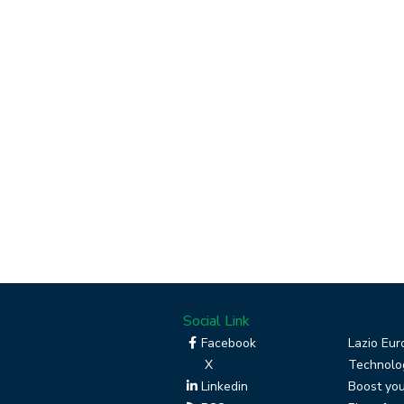
Social Link
Facebook
Lazio Eur
X
Technolog
Linkedin
Boost you