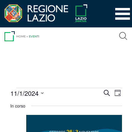
Vai
al
contenuto
HOME
»
EVENTI
Eventi
11/1/2024
Event
Eventi
Cerca
Giorno
Viste
Seleziona
Ricerca
for
In corso
la
Navig
e
data.
Novembre
viste