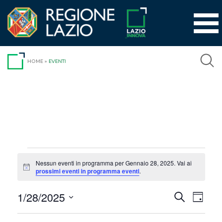
Vai
al
contenuto
HOME
»
EVENTI
Eventi
Nessun eventi in programma per Gennaio 28, 2025. Vai ai
Notice
prossimi eventi in programma eventi
.
for
1/28/2025
Event
Eventi
Cerca
Gennaio
Giorno
Viste
Seleziona
Ricerca