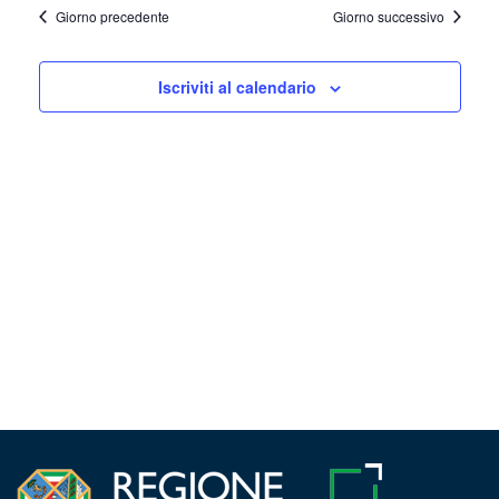
la
Navig
28,
Giorno precedente
Giorno successivo
e
data.
2025
viste
Iscriviti al calendario
Navigazi