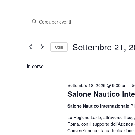
Eventi
Eventi
Inserisci
Parola
Ricerca
for
Chiave.
e
Cerca
Settembre 21, 
Settembre
Oggi
Eventi
viste
per
Seleziona
21,
Navigazione
Parola
la
In corso
Chiave.
data.
2025
Settembre 18, 2025 @ 9:00 am
-
S
Salone Nautico Int
Salone Nautico Internazionale
P.
La Regione Lazio, attraverso il so
Roma, con il supporto dell’Azienda S
Convenzione per la partecipazione