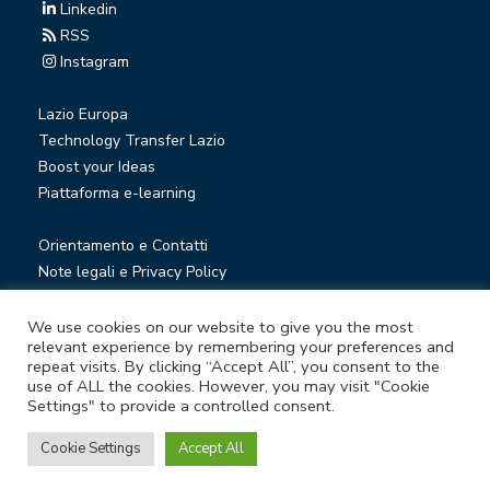
Linkedin
RSS
Instagram
Lazio Europa
Technology Transfer Lazio
Boost your Ideas
Piattaforma e-learning
Orientamento e Contatti
Note legali e Privacy Policy
Privacy Newsletter
Società trasparente
We use cookies on our website to give you the most
relevant experience by remembering your preferences and
Whistleblowing
repeat visits. By clicking “Accept All”, you consent to the
use of ALL the cookies. However, you may visit "Cookie
Settings" to provide a controlled consent.
© Lazio Innova S.p.A. società soggetta a direzione e
coordinamento della Regione Lazio
Cookie Settings
Accept All
Sede legale Via Marco Aurelio 26 A - 00184 Roma
Partita Iva e Codice fiscale 05950941004 - Rea RM-938517 -