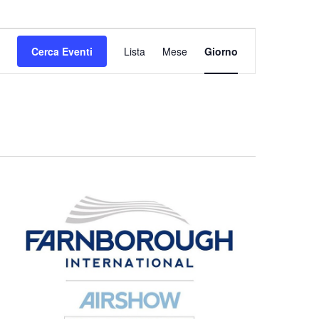
Evento
Cerca Eventi
Lista
Mese
Giorno
Viste
Navigazione