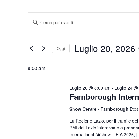
Eventi
Eventi
Inserisci
Parola
Ricerca
for
Chiave.
e
Cerca
Luglio 20, 2026
Luglio
Oggi
Eventi
viste
per
Seleziona
20,
Navigazione
Parola
la
8:00 am
Chiave.
data.
2026
Luglio 20 @ 8:00 am
-
Luglio 24 @
Farnborough Intern
Show Centre - Farnborough
Etps
La Regione Lazio, per il tramite del
PMI del Lazio interessate a prender
International Airshow – FIA 2026, 