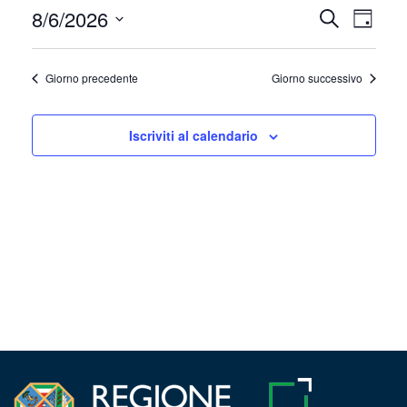
Agosto
8/6/2026
Event
Eventi
Cerca
Giorno
Viste
Seleziona
6,
Ricerca
la
Navig
2026
Giorno precedente
Giorno successivo
e
data.
viste
Iscriviti al calendario
Navigazi