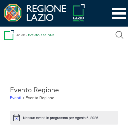
Vai
al
contenuto
HOME
»
EVENTO REGIONE
Evento Regione
Eventi
Evento Regione
Eventi
Nessun eventi in programma per Agosto 6, 2026.
Notice
for