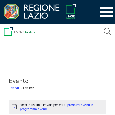
Vai
al
contenuto
HOME
»
EVENTO
Evento
Eventi
Evento
Eventi
Nessun risultato trovato per Vai ai
prossimi eventi in
Notice
programma eventi
.