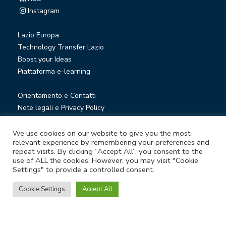
Instagram
Lazio Europa
Technology Transfer Lazio
Boost your Ideas
Piattaforma e-learning
Orientamento e Contatti
Note legali e Privacy Policy
Privacy Newsletter
Società trasparente
We use cookies on our website to give you the most
relevant experience by remembering your preferences and
Whistleblowing
repeat visits. By clicking “Accept All”, you consent to the
use of ALL the cookies. However, you may visit "Cookie
Settings" to provide a controlled consent.
© Lazio Innova S.p.A. società soggetta a direzione e
coordinamento della Regione Lazio
Cookie Settings
Accept All
Sede legale Via Marco Aurelio 26 A - 00184 Roma
Partita Iva e Codice fiscale 05950941004 - Rea RM-938517 -
Capitale sociale € 48.927.354,56 i.v.