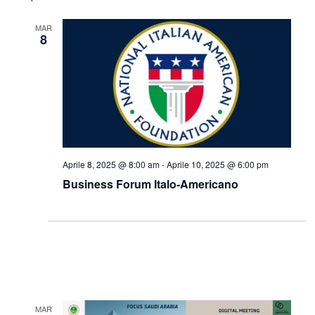
Navig
e
data.
MAR
viste
8
Navigazi
Aprile 8, 2025 @ 8:00 am
-
Aprile 10, 2025 @ 6:00 pm
Business Forum Italo-Americano
MAR