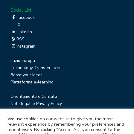
Social Link
Facebook
X
Linkedin
RSS
Instagram
Lazio Europa
Technology Transfer Lazio
Boost your Ideas
Piattaforma e-learning
Orientamento e Contatti
Note legali e Privacy Policy
Privacy Newsletter
Società trasparente
We use cookies on our website to give you the most
relevant experience by remembering your preferences and
Whistleblowing
repeat visits. By clicking “Accept All”, you consent to the