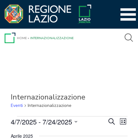
Vai
al
contenuto
HOME
»
INTERNAZIONALIZZAZIONE
Internazionalizzazione
Eventi
Internazionalizzazione
Eventi
4/7/2025
 - 
7/24/2025
Event
Eventi
Cerca
Lista
Viste
Seleziona
Ricerca
Aprile 2025
la