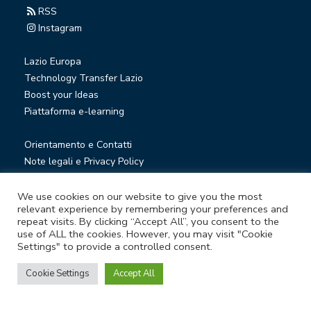
RSS
Instagram
Lazio Europa
Technology Transfer Lazio
Boost your Ideas
Piattaforma e-learning
Orientamento e Contatti
Note legali e Privacy Policy
Privacy Newsletter
Società trasparente
We use cookies on our website to give you the most
relevant experience by remembering your preferences and
Whistleblowing
repeat visits. By clicking “Accept All”, you consent to the
use of ALL the cookies. However, you may visit "Cookie
Settings" to provide a controlled consent.
© Lazio Innova S.p.A. società soggetta a direzione e
coordinamento della Regione Lazio
Cookie Settings
Accept All
Sede legale Via Marco Aurelio 26 A - 00184 Roma
Partita Iva e Codice fiscale 05950941004 - Rea RM-938517 -