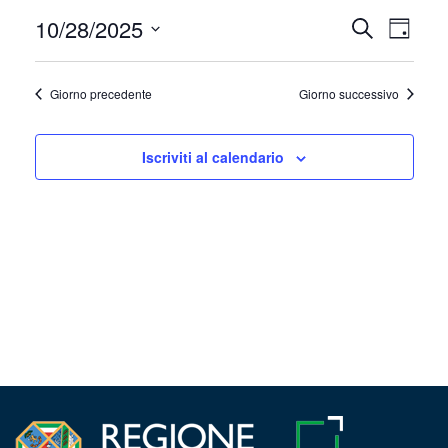
Ottobre
10/28/2025
Event
Eventi
Cerca
Giorno
28,
Viste
Seleziona
Ricerca
la
Navig
2025
Giorno precedente
Giorno successivo
e
data.
viste
Iscriviti al calendario
Navigazi