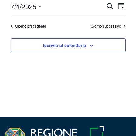
Luglio
7/1/2025
Event
Eventi
Cerca
Giorno
Viste
Seleziona
1,
Ricerca
la
Navig
2025
Giorno precedente
Giorno successivo
e
data.
viste
Iscriviti al calendario
Navigazi