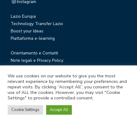
Instagram
Lazio Europa
Technology Transfer Lazio
Boost your Ideas
Piattaforma e-learning
Orientamento e Contatti
Note legali e Privacy Policy
Privacy Newsletter
Società trasparente
We use cookies on our website to give you the most
relevant experience by remembering your preferences and
Whistleblowing
repeat visits. By clicking “Accept All”, you consent to the
use of ALL the cookies. However, you may visit "Cookie
Settings" to provide a controlled consent.
© Lazio Innova S.p.A. società soggetta a direzione e
coordinamento della Regione Lazio
Cookie Settings
Accept All
Sede legale Via Marco Aurelio 26 A - 00184 Roma
Partita Iva e Codice fiscale 05950941004 - Rea RM-938517 -
Capitale sociale € 48.927.354,56 i.v.