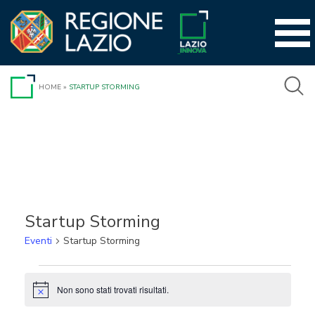
Vai
al
contenuto
HOME
»
STARTUP STORMING
Startup Storming
Eventi
Startup Storming
Eventi
Non sono stati trovati risultati.
Notice