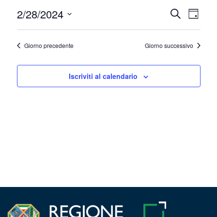
Febbraio
2/28/2024
Event
Eventi
Cerca
Giorno
28,
Viste
Seleziona
Ricerca
la
Navig
2024
Giorno precedente
Giorno successivo
e
data.
viste
Iscriviti al calendario
Navigazi