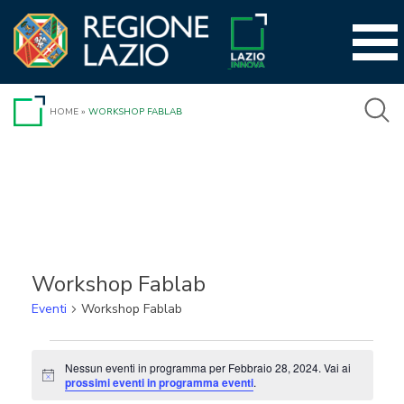
Vai
al
contenuto
HOME
»
WORKSHOP FABLAB
Workshop Fablab
Eventi
Workshop Fablab
Eventi
Nessun eventi in programma per Febbraio 28, 2024. Vai ai
Notice
for
prossimi eventi in programma eventi
.