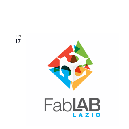
LUN
17