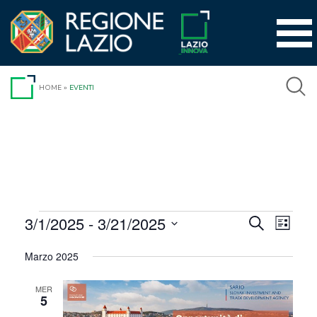
Vai
al
contenuto
HOME
»
EVENTI
Eventi
3/1/2025
 - 
3/21/2025
Event
Eventi
Cerca
Lista
Viste
Seleziona
Ricerca
Marzo 2025
la
Navig
e
data.
MER
viste
5