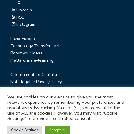
X
Linkedin
RSS
Instagram
Lazio Europa
Technology Transfer Lazio
Boost your Ideas
Piattaforma e-learning
Orientamento e Contatti
Note legali e Privacy Policy
Privacy Newsletter
Società trasparente
We use cookies on our website to give you the most
relevant experience by remembering your preferences and
Whistleblowing
repeat visits. By clicking “Accept All”, you consent to the
use of ALL the cookies. However, you may visit "Cookie
Settings" to provide a controlled consent.
© Lazio Innova S.p.A. società soggetta a direzione e
coordinamento della Regione Lazio
Cookie Settings
Accept All