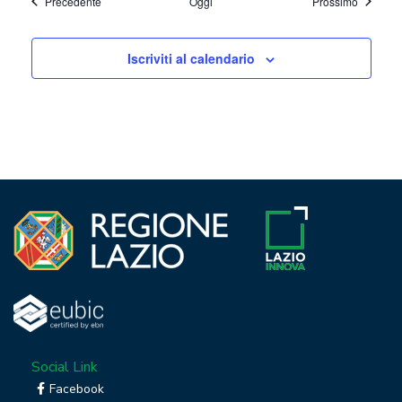
Eventi
Eventi
Precedente
Oggi
Prossimo
Iscriviti al calendario
Social Link
Facebook