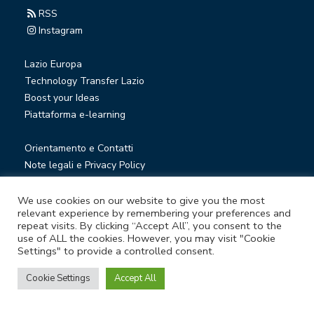
RSS
Instagram
Lazio Europa
Technology Transfer Lazio
Boost your Ideas
Piattaforma e-learning
Orientamento e Contatti
Note legali e Privacy Policy
Privacy Newsletter
Società trasparente
We use cookies on our website to give you the most
relevant experience by remembering your preferences and
Whistleblowing
repeat visits. By clicking “Accept All”, you consent to the
use of ALL the cookies. However, you may visit "Cookie
Settings" to provide a controlled consent.
© Lazio Innova S.p.A. società soggetta a direzione e
coordinamento della Regione Lazio
Cookie Settings
Accept All
Sede legale Via Marco Aurelio 26 A - 00184 Roma
Partita Iva e Codice fiscale 05950941004 - Rea RM-938517 -