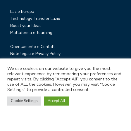
Lazio Europa
Technology Transfer Lazio
Boost your Ideas
Piattaforma e-learning
Orientamento e Contatti
Note legali e Privacy Policy
Privacy Newsletter
Società trasparente
We use cookies on our website to give you the most
relevant experience by remembering your preferences and
Whistleblowing
repeat visits. By clicking “Accept All”, you consent to the
use of ALL the cookies. However, you may visit "Cookie
Settings" to provide a controlled consent.
© Lazio Innova S.p.A. società soggetta a direzione e
coordinamento della Regione Lazio
Cookie Settings
Accept All
Sede legale Via Marco Aurelio 26 A - 00184 Roma
Partita Iva e Codice fiscale 05950941004 - Rea RM-938517 -
Capitale sociale € 48.927.354,56 i.v.