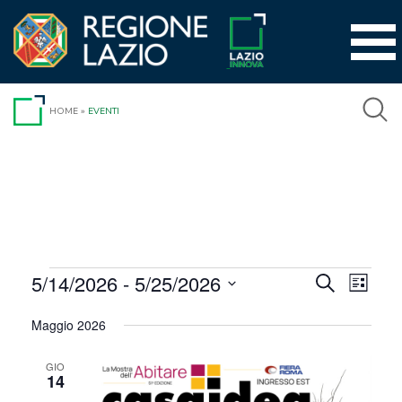
Vai
al
contenuto
HOME
»
EVENTI
Eventi
5/14/2026
 - 
5/25/2026
Event
Eventi
Cerca
Lista
Viste
Seleziona
Ricerca
Maggio 2026
la
Navig
e
data.
GIO
viste
14