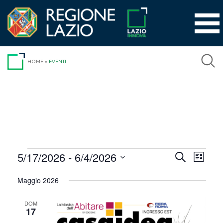
Vai
al
contenuto
HOME
»
EVENTI
Eventi
5/17/2026
 - 
6/4/2026
Event
Eventi
Cerca
Lista
Viste
Seleziona
Ricerca
Maggio 2026
la
Navig
e
data.
DOM
viste
17