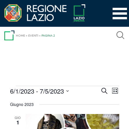
Vai
al
contenuto
HOME
»
EVENTI
»
PAGINA 2
Eventi
6/1/2023
 - 
7/5/2023
Event
Eventi
Cerca
Lista
Viste
Seleziona
Ricerca
Giugno 2023
la
Navig
e
data.
GIO
viste
1