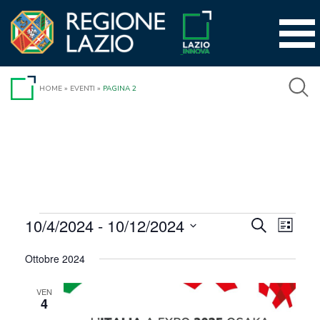
Vai
al
contenuto
HOME
»
EVENTI
»
PAGINA 2
Eventi
10/4/2024
 - 
10/12/2024
Event
Eventi
Cerca
Lista
Viste
Seleziona
Ricerca
Ottobre 2024
la
Navig
e
data.
VEN
viste
4