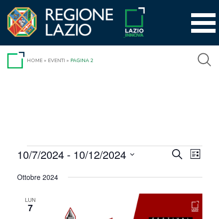
Vai
al
contenuto
HOME
»
EVENTI
»
PAGINA 2
Eventi
10/7/2024
 - 
10/12/2024
Event
Eventi
Cerca
Lista
Viste
Seleziona
Ricerca
Ottobre 2024
la
Navig
e
data.
LUN
viste
7