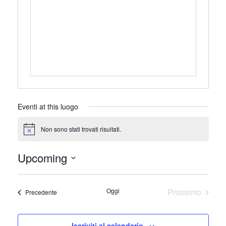
Eventi at this luogo
Non sono stati trovati risultati.
Notice
Upcoming
Seleziona
la
Oggi
Prossimo
Eventi
Precedente
data.
Eventi
Iscriviti al calendario