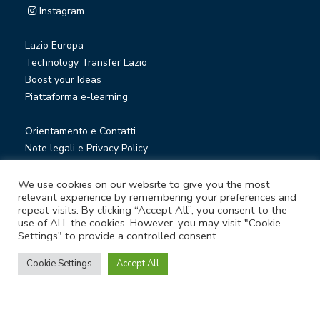
Instagram
Lazio Europa
Technology Transfer Lazio
Boost your Ideas
Piattaforma e-learning
Orientamento e Contatti
Note legali e Privacy Policy
Privacy Newsletter
Società trasparente
We use cookies on our website to give you the most
relevant experience by remembering your preferences and
Whistleblowing
repeat visits. By clicking “Accept All”, you consent to the
use of ALL the cookies. However, you may visit "Cookie
Settings" to provide a controlled consent.
© Lazio Innova S.p.A. società soggetta a direzione e
coordinamento della Regione Lazio
Cookie Settings
Accept All
Sede legale Via Marco Aurelio 26 A - 00184 Roma
Partita Iva e Codice fiscale 05950941004 - Rea RM-938517 -
Capitale sociale € 48.927.354,56 i.v.