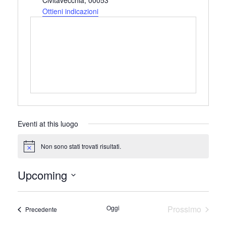
Civitavecchia
,
00053
Ottieni indicazioni
Eventi at this luogo
Non sono stati trovati risultati.
Notice
Upcoming
Seleziona
la
Oggi
Prossimo
Eventi
Precedente
data.
Eventi