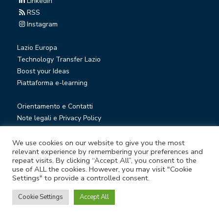
Linkedin
RSS
Instagram
Lazio Europa
Technology Transfer Lazio
Boost your Ideas
Piattaforma e-learning
Orientamento e Contatti
Note legali e Privacy Policy
Privacy Newsletter
Società trasparente
We use cookies on our website to give you the most
relevant experience by remembering your preferences and
Whistleblowing
repeat visits. By clicking “Accept All”, you consent to the
use of ALL the cookies. However, you may visit "Cookie
Settings" to provide a controlled consent.
© Lazio Innova S.p.A. società soggetta a direzione e
coordinamento della Regione Lazio
Cookie Settings
Accept All
Sede legale Via Marco Aurelio 26 A - 00184 Roma
Partita Iva e Codice fiscale 05950941004 - Rea RM-938517 -