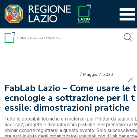
Vai
al
contenuto
HOME
»
FAB LAB
»
PAGINA 2
Maggio 7, 2020
FabLab Lazio – Come usare le t
ecnologie a sottrazione per il t
essile: dimostrazioni pratiche
Tutte le possibili tecniche e i materiali per Plotter da taglio e 
aser co2, progetti e dimostrazioni pratiche. Per prenotarsi al 
ebinar occorre registrarsi a questo evento. Solo successivam
nte sarà inviata dagli organizzatori una mail con il link per acce