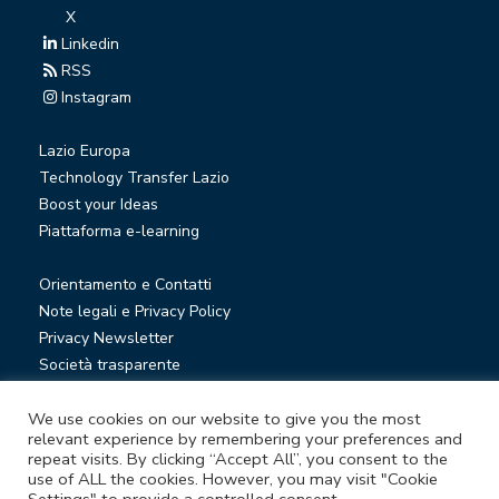
X
Linkedin
RSS
Instagram
Lazio Europa
Technology Transfer Lazio
Boost your Ideas
Piattaforma e-learning
Orientamento e Contatti
Note legali e Privacy Policy
Privacy Newsletter
Società trasparente
Whistleblowing
We use cookies on our website to give you the most
relevant experience by remembering your preferences and
repeat visits. By clicking “Accept All”, you consent to the
© Lazio Innova S.p.A. società soggetta a direzione e
use of ALL the cookies. However, you may visit "Cookie
coordinamento della Regione Lazio