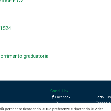
trice e CV
21524
orrimento graduatoria
Social Link
Facebook
Lazio Eur
X
Technolog
 più pertinente ricordando le tue preferenze e ripetendo le visite.
Linkedin
Boost you