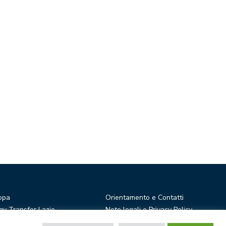
opa
Orientamento e Contatti
y Transfer Lazio
Note legali e Privacy Policy
r Ideas
Privacy Newsletter