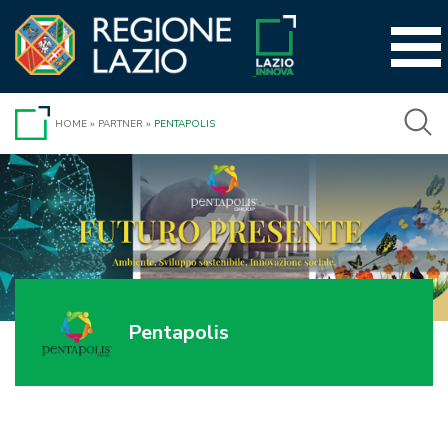
Vai
al
contenuto
HOME
»
PARTNER
»
PENTAPOLIS
Pentapolis