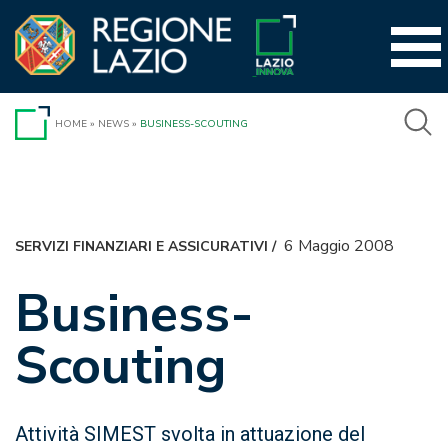
Vai
al
contenuto
HOME
»
NEWS
»
BUSINESS-SCOUTING
6 Maggio 2008
SERVIZI FINANZIARI E ASSICURATIVI
/
Business-
Scouting
Attività SIMEST svolta in attuazione del