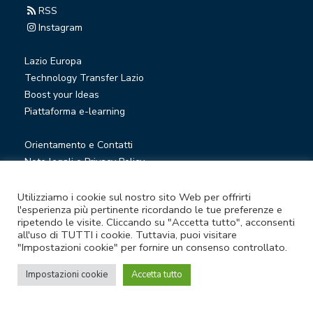
RSS
Instagram
Lazio Europa
Technology Transfer Lazio
Boost your Ideas
Piattaforma e-learning
Orientamento e Contatti
Note legali e Privacy Policy
Privacy Newsletter
Società trasparente
Utilizziamo i cookie sul nostro sito Web per offrirti
l'esperienza più pertinente ricordando le tue preferenze e
Whistleblowing
ripetendo le visite. Cliccando su "Accetta tutto", acconsenti
all'uso di TUTTI i cookie. Tuttavia, puoi visitare
"Impostazioni cookie" per fornire un consenso controllato.
© Lazio Innova S.p.A. società soggetta a direzione e
coordinamento della Regione Lazio
Impostazioni cookie
Accetta tutto
Sede legale Via Marco Aurelio 26 A - 00184 Roma
Partita Iva e Codice fiscale 05950941004 - Rea RM-938517 -