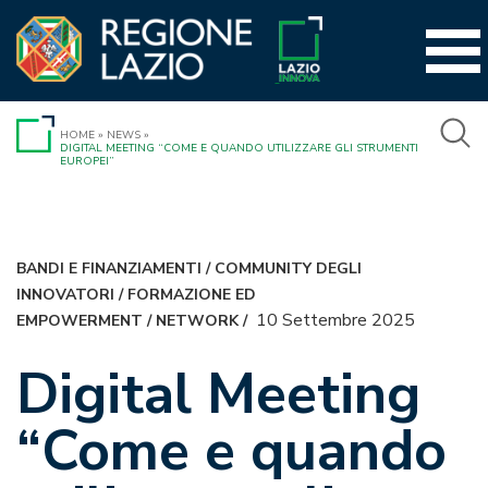
Vai
al
contenuto
HOME
»
NEWS
»
DIGITAL MEETING “COME E QUANDO UTILIZZARE GLI STRUMENTI
EUROPEI”
BANDI E FINANZIAMENTI
/
COMMUNITY DEGLI
INNOVATORI
/
FORMAZIONE ED
10 Settembre 2025
EMPOWERMENT
/
NETWORK
/
Digital Meeting
“Come e quando