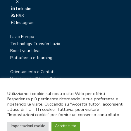
X
Linkedin
RSS
Instagram
Lazio Europa
Technology Transfer Lazio
Boost your Ideas
Piattaforma e-learning
Orientamento e Contatti
Note legali e Privacy Policy
Privacy Newsletter
Società trasparente
Utilizziamo i cookie sul nostro sito Web per offrirti
l'esperienza più pertinente ricordando le tue preferenze e
Whistleblowing
ripetendo le visite. Cliccando su "Accetta tutto", acconsenti
all'uso di TUTTI i cookie. Tuttavia, puoi visitare
"Impostazioni cookie" per fornire un consenso controllato.
© Lazio Innova S.p.A. società soggetta a direzione e
coordinamento della Regione Lazio
Impostazioni cookie
Accetta tutto
Sede legale Via Marco Aurelio 26 A - 00184 Roma