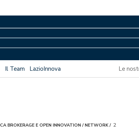
s
Il Team
LazioInnova
Le nost
2
CA BROKERAGE E OPEN INNOVATION
/
NETWORK
/