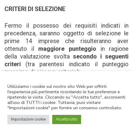
CRITERI DI SELEZIONE
Fermo il possesso dei requisiti indicati in
precedenza, saranno oggetto di selezione le
prime 14 imprese che risulteranno aver
ottenuto il
maggiore punteggio
in ragione
della valutazione svolta
secondo i seguenti
criteri
(tra parentesi indicato il punteggio
massimo di ciascun criterio):
Utilizziamo i cookie sul nostro sito Web per offrirti
Contenuto innovativo del prodotto
l'esperienza più pertinente ricordando le tue preferenze e
o servizio (
max 30 punti
).
ripetendo le visite. Cliccando su "Accetta tutto", acconsenti
all'uso di TUTTI i cookie. Tuttavia, puoi visitare
Prodotto o servizio b2b o, se b2c,
"Impostazioni cookie" per fornire un consenso controllato.
con interesse a partnership
industriali e/o finanziarie (
max 20
Impostazioni cookie
Accetta tutto
punti
).