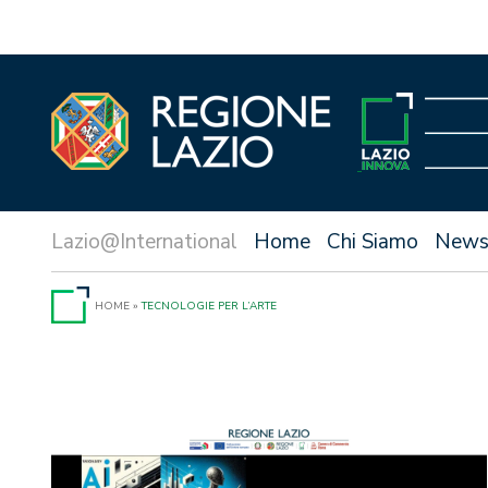
Vai
al
contenuto
Home
Chi Siamo
New
HOME
»
TECNOLOGIE PER L’ARTE