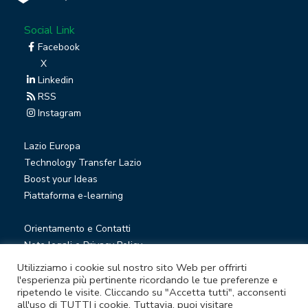
Social Link
Facebook
X
Linkedin
RSS
Instagram
Lazio Europa
Technology Transfer Lazio
Boost your Ideas
Piattaforma e-learning
Orientamento e Contatti
Note legali e Privacy Policy
Privacy Newsletter
Utilizziamo i cookie sul nostro sito Web per offrirti
Società trasparente
l'esperienza più pertinente ricordando le tue preferenze e
ripetendo le visite. Cliccando su "Accetta tutti", acconsenti
Whistleblowing
all'uso di TUTTI i cookie. Tuttavia, puoi visitare