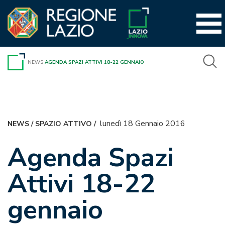
Vai
al
contenuto
NEWS
AGENDA SPAZI ATTIVI 18-22 GENNAIO
lunedì 18 Gennaio 2016
NEWS
/
SPAZIO ATTIVO
/
Agenda Spazi
Attivi 18-22
gennaio