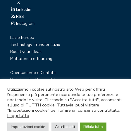
X
Linkedin
RSS
Instagram
Lazio Europa
Technology Transfer Lazio
Boost your Ideas
Piattaforma e-learning
Orientamento e Contatti
Note legali e Privacy Policy
Privacy Newsletter
Utilizziamo i cookie sul nostro sito Web per offrirti
Società trasparente
l'esperienza più pertinente ricordando le tue preferenze e
ripetendo le visite. Cliccando su "Accetta tutti", acconsenti
Whistleblowing
all'uso di TUTTI i cookie. Tuttavia, puoi visitare
"Impostazioni cookie" per fornire un consenso controllato.
Leggi tutto
© Lazio Innova S.p.A. società soggetta a direzione e
coordinamento della Regione Lazio
Impostazioni cookie
Accetta tutti
Rifiuta tutto