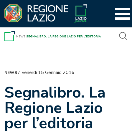
Vai
al
contenuto
NEWS
SEGNALIBRO. LA REGIONE LAZIO PER L’EDITORIA
venerdì 15 Gennaio 2016
NEWS
/
Segnalibro. La
Regione Lazio
per l’editoria