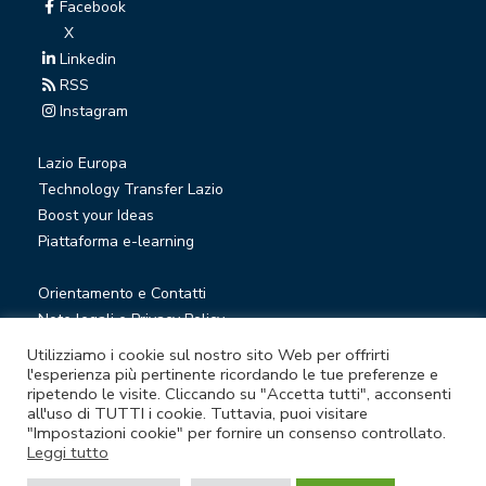
Facebook
X
Linkedin
RSS
Instagram
Lazio Europa
Technology Transfer Lazio
Boost your Ideas
Piattaforma e-learning
Orientamento e Contatti
Note legali e Privacy Policy
Privacy Newsletter
Utilizziamo i cookie sul nostro sito Web per offrirti
Società trasparente
l'esperienza più pertinente ricordando le tue preferenze e
ripetendo le visite. Cliccando su "Accetta tutti", acconsenti
Whistleblowing
all'uso di TUTTI i cookie. Tuttavia, puoi visitare
"Impostazioni cookie" per fornire un consenso controllato.
Leggi tutto
© Lazio Innova S.p.A. società soggetta a direzione e