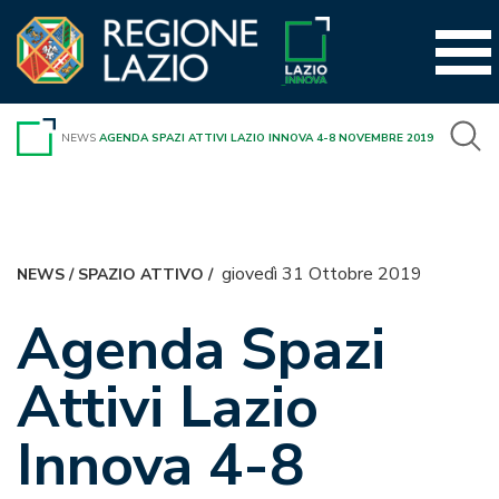
Vai
al
contenuto
NEWS
AGENDA SPAZI ATTIVI LAZIO INNOVA 4-8 NOVEMBRE 2019
giovedì 31 Ottobre 2019
NEWS
/
SPAZIO ATTIVO
/
Agenda Spazi
Attivi Lazio
Innova 4-8